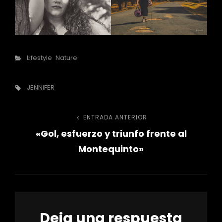
Categorías
Lifestyle
Nature
Etiquetas,
JENNIFER
Navegación
ENTRADA ANTERIOR
Entrada
«Gol, esfuerzo y triunfo frente al
anterior
de
Montequinto»
entradas
Deja una respuesta