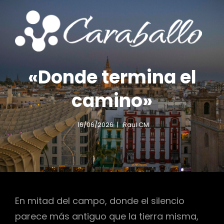
RABALLO
CA
turando
Cap
entos
Mom
TOS
FO
«Donde termina el
camino»
16/06/2026
Raul CM
r
En mitad del campo, donde el silencio
parece más antiguo que la tierra misma,