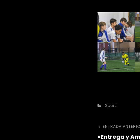
Categorías
Sport
Naveg
Entrada
ENTRADA ANTERI
«Entrega y Amb
anterior