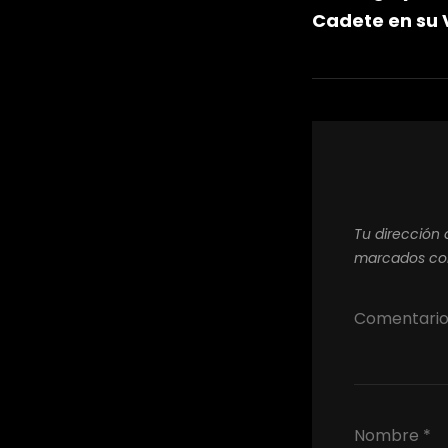
de
Cadete en su V
entrad
Tu dirección 
marcados c