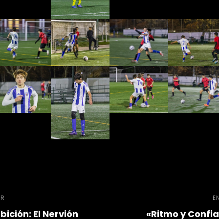
ación
OR
E
ición: El Nervión
«Ritmo y Confia