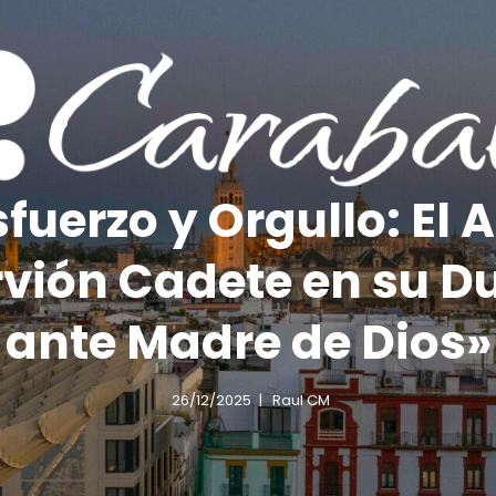
sfuerzo y Orgullo: El 
vión Cadete en su D
ante Madre de Dios»
26/12/2025
Raul CM