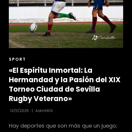
ENLACES
SPORT
DE
«El Espíritu Inmortal: La
LAS
CATEGORÍAS
Hermandad y la Pasión del XIX
Torneo Ciudad de Sevilla
Rugby Veterano»
13/11/2025
Adm0613
Hay deportes que son más que un juego;