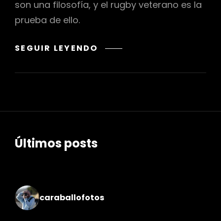
son una filosofía, y el rugby veterano es la
prueba de ello.
«EL
SEGUIR LEYENDO
ESPÍRITU
INMORTAL:
LA
HERMANDAD
Y
LA
PASIÓN
Últimos posts
DEL
XIX
TORNEO
CIUDAD
DE
caraballofotos
SEVILLA
RUGBY